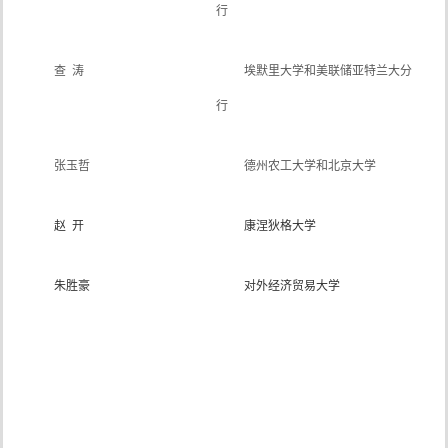
行
查 涛
埃默里大学和美联储亚特兰大分
行
张玉哲
德州农工大学和北京大学
赵 开
康涅狄格大学
朱胜豪
对外经济贸易大学