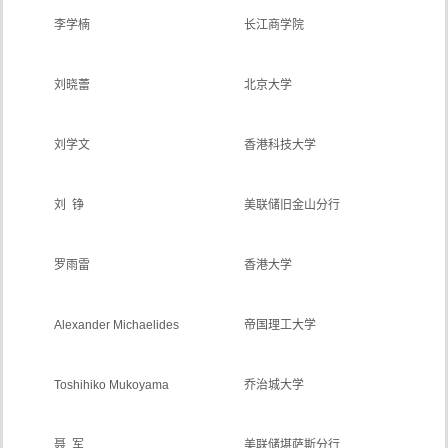
李学楠
长江商学院
刘晓蕾
北京大学
刘学文
香港科技大学
刘 铮
美联储旧金山分行
罗雨雷
香港大学
Alexander Michaelides
帝国理工大学
Toshihiko Mukoyama
乔治城大学
聂 军
美联储堪萨斯分行