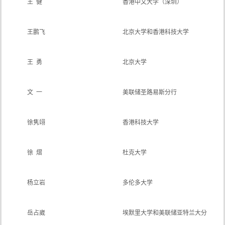
王 健
香港中文大学（深圳）
王鹏飞
北京大学和香港科技大学
王 勇
北京大学
文 一
美联储圣路易斯分行
徐隽翊
香港科技大学
徐 熠
杜克大学
杨立岩
多伦多大学
岳占崴
埃默里大学和美联储亚特兰大分