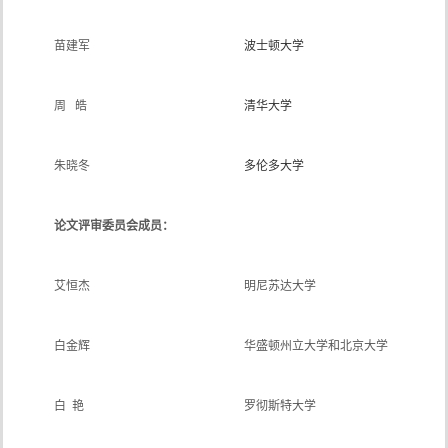
苗建军
波士顿大学
周 皓
清华
大学
朱晓冬
多伦多
大学
论文评审委员会成员：
艾恒杰
明尼苏达大学
白金辉
华盛顿州立大学和北京大学
白
艳
罗彻斯特大学